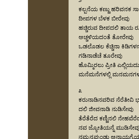
ಕಲ್ಪನೆಯ ಕಣ್ಣು ಹರಿವನಕ ಸ
ದೀಪಗಳ ಬೆಳಕ ಬೀರೇವು
ಹಚ್ಚಿರುವ ದೀಪದಲಿ ತಾಯ 
ಅಚ್ಚಳಿಯದಂತೆ ತೋರೇವು
ಒಡಲೊಡಲ ಕೆಚ್ಚಿನಾ ಕಿಡಿಗಳನ್
ಗಡಿನಾಡೆಚೆ ತೂರೇವು
ಹೊಮ್ಮಿರಲು ಪ್ರೀತಿ ಎಲ್ಲಿಯದ
ಮನೆಮನೆಗಳಲ್ಲಿ ಮನಮನಗಳಲ್ಲ
೩
ಕರುನಾಡಿನವರಿವ ನೆರೆತೀವಿ 
ದಲಿ ಜೀವನಾಡಿ ನುಡಿಸೇವು
ತೆರೆತೆರೆದ ಕಣ್ಣಿನಲಿ ನೇಹವೆರೆ
ನವ ಜ್ಯೋತಿಯನ್ನೆ ಮುಡಿಸೇವ
ನಮ್ಮನ್ನವುಂಡು ಅನ್ಯಾಯಗೈ