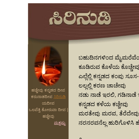
ಬಹುದಿನಗಳಿಂದ ಮೈಮರೆವೆ
ಕೂಡಿರುವ ಕೊಳೆಯ ಕೊಚ್ಚೇವ
ಎಲ್ಲೆಲ್ಲಿ ಕನ್ನಡದ ಕಂಪು ಸೂಸ-
ಲಲ್ಲಲ್ಲಿ ಕರಣ ಚಾಚೇವು
ಹಚ್ಚೇವು ಕನ್ನಡದ ದೀಪ
ನಡು ನಾಡೆ ಇರಲಿ, ಗಡಿನಾಡೆ
ಕರುನಾಡದೀಪ
ಸಿರಿನುಡಿ
ಯದೀಪ
ಕನ್ನಡದ ಕಳೆಯ ಕಚ್ಚೇವು
ಒಲವೆತ್ತಿ ತೋರುವಾ ದೀಪ |
ಮರತೇವು ಮರವ, ತೆರೆದೇವು
ಹಚ್ಚೇವು
ನರನರವನೆಲ್ಲ ಹುರಿಗೊಳಿಸಿ 
ಮತ್ತಷ್ಟು
೨