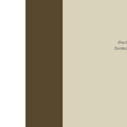
ಲೇಖನ
ನೋಡಲು ಡೆ