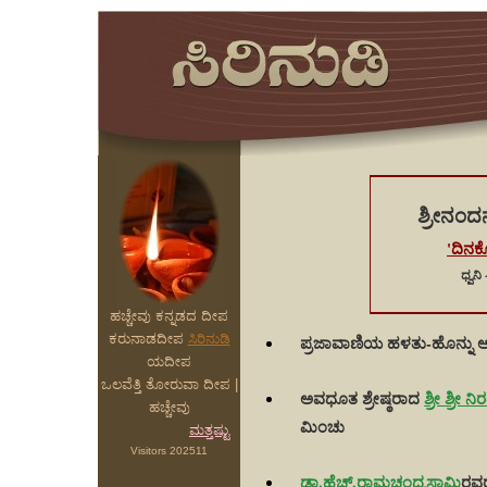
ಶ್ರೀನಂದ
'ದಿನಕ್
ಧ್ವನಿ
ಹಚ್ಚೇವು ಕನ್ನಡದ ದೀಪ
ಕರುನಾಡದೀಪ
ಸಿರಿನುಡಿ
ಪ್ರಜಾವಾಣಿಯ ಹಳತು-ಹೊನ್ನು ಅಂ
ಯದೀಪ
ಒಲವೆತ್ತಿ ತೋರುವಾ ದೀಪ |
ಅವಧೂತ ಶ್ರೇಷ್ಠರಾದ
ಶ್ರೀ ಶ್ರೀ
ಹಚ್ಚೇವು
ಮಿಂಚು
ಮತ್ತಷ್ಟು
Visitors 202511
ಡಾ.ಹೆಚ್.ರಾಮಚಂದ್ರಸ್ವಾಮಿ
ರವ