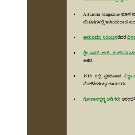
All India Magazine ಮಾಸ ಪ
ಲೇಖನಗಳಲ್ಲಿ ಇರಬಹುದಾದ ಪದಗಳ
ಅನುಪಮಾ ನಿರಂಜನ
ರವರ
ದಿನಕ
ಶ್ರೀ ಎಮ್. ಆರ್. ಶಂಕರಮೂರ
ಆಕರ.
1918 ರಲ್ಲಿ ಪ್ರಕಟವಾದ
ವಿಜ್ಞಾ
ವೆಂಕಟೇಶಯ್ಯಂಗಾರ್ಯರು.
ಗೋಪಾಲಕೃಷ್ಣ ಅಡಿಗರು
ಆರಂಭಿಸಿ